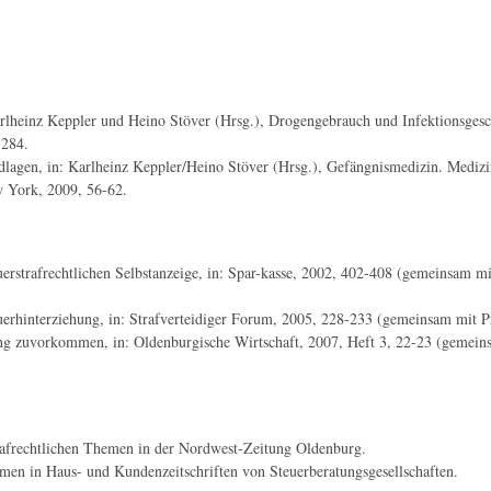
 Karlheinz Keppler und Heino Stöver (Hrsg.), Drogengebrauch und Infektionsge
-284.
ndlagen, in: Karlheinz Keppler/Heino Stöver (Hrsg.), Gefängnismedizin. Mediz
w York, 2009, 56-62.
uerstrafrechtlichen Selbstanzeige, in: Spar-kasse, 2002, 402-408 (gemeinsam mit
uerhinterziehung, in: Strafverteidiger Forum, 2005, 228-233 (gemeinsam mit Pri
ung zuvorkommen, in: Oldenburgische Wirtschaft, 2007, Heft 3, 22-23 (gemeins
rafrechtlichen Themen in der Nordwest-Zeitung Oldenburg.
emen in Haus- und Kundenzeitschriften von Steuerberatungsgesellschaften.